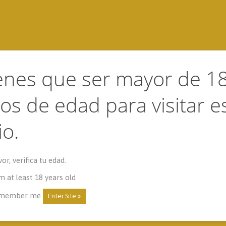
probado?
enes que ser mayor de 1
Contacto
Comprar Carajillo
os de edad para visitar e
anja con chocolate
io.
ranja con chocolate
or, verifica tu edad.
m at least 18 years old
member me
1 paquete pasta filo o brick
1/2 l de zumo de naranja na