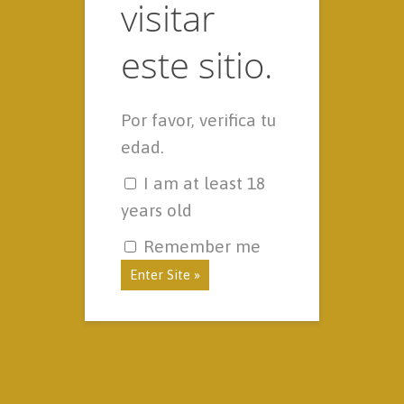
visitar
este sitio.
500 ml de nata líquida
Por favor, verifica tu
edad.
500 ml de zumo de naranja
I am at least 18
180 g de azúcar
years old
5 yemas de huevo
Remember me
2 cucharadas soperas de maicena
4 naranjas grandes
Azúcar moreno
4 chupitos de Carajillo Ron o Brandy